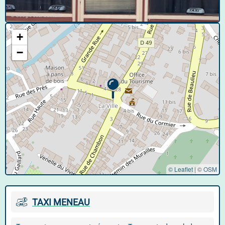
© Google User Content
+
−
© Leaflet
|
©
OSM
TAXI MENEAU