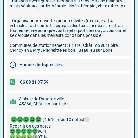
Transports vers gares et aéroports , Transports de malades
assis hôpitaux , radiothérapie , kinésithérapie , chimiothérapie
. .
. Organisations navettes pour festivités (mariages…) 4
véhicules tout confort L’équipes des taxis meneau , mettras
tout en œuvre pour que vos trajets quotidien ou , occasionnel
se déroule dans les meilleurs conditions possible .
Communes de stationnement : Briare , Châtillon sur Loire ,
Cernoy en Berry , Pierrefitte es bois , Beaulieu sur Loire
Horaires Indisponibles
3 place de l'hotel de ville
45360, Châtillon-sur-Loire
(4.6/5 | + de 10 notes)
Répartition des notes :
86 %
07 %